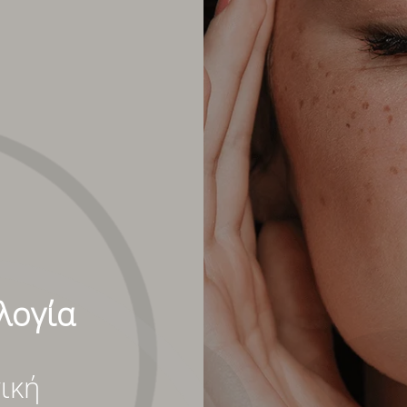
λογία
ική