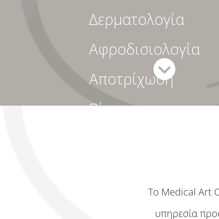
Δερματολογία
Αφροδισιολογία
Αποτρίχωση
Βίντεο
Είπαν για εμάς
Επικοινωνία
Το Medical Art 
υπηρεσία προ