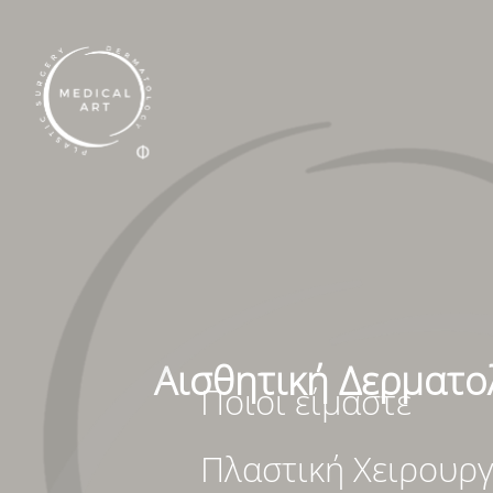
Αισθητική Δερματο
Ποιοι είμαστε
Πλαστική Χειρουργ