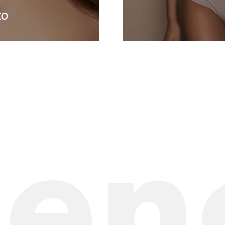
πο
ien